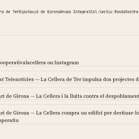
ra de Ter
Diputació de Girona
Grupo Integral
Col·lectiu Ronda
Sostre
ooperativalacellera on Instagram
at Telenotícies — La Cellera de Ter impulsa dos projectes d
ari de Girona — La Cellera i la lluita contra el despoblamen
ari de Girona — La Cellera compra un edifici per destinar-l
operatiu