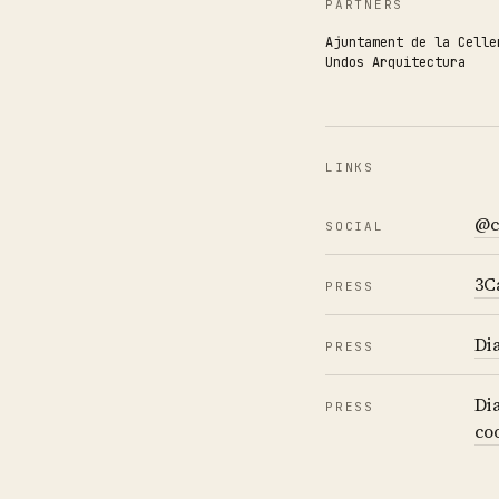
PARTNERS
Ajuntament de la Celle
Undos Arquitectura
LINKS
@c
SOCIAL
3C
PRESS
Di
PRESS
Di
PRESS
co