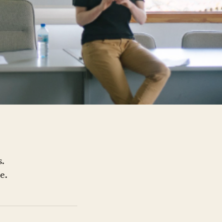
s.
e.